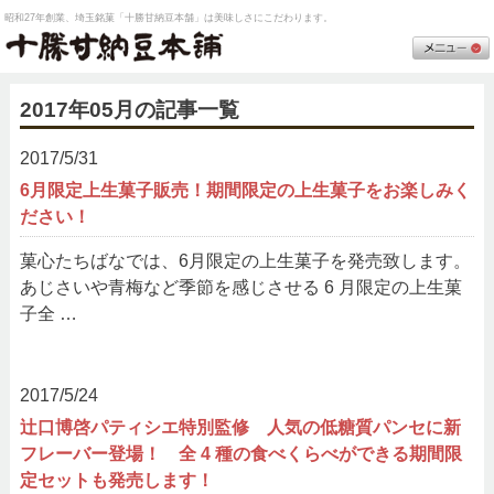
昭和27年創業、埼玉銘菓「十勝甘納豆本舗」は美味しさにこだわります。
2017年05月の記事一覧
2017/5/31
6月限定上生菓子販売！期間限定の上生菓子をお楽しみく
ださい！
菓心たちばなでは、6月限定の上生菓子を発売致します。
あじさいや青梅など季節を感じさせる 6 月限定の上生菓
子全 …
2017/5/24
辻口博啓パティシエ特別監修 人気の低糖質パンセに新
フレーバー登場！ 全 4 種の食べくらべができる期間限
定セットも発売します！