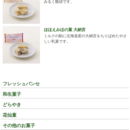
みるく饅頭です。
ほほえみほの菓 大納言
ミルクの餡に北海道産の大納言をちりばめたやさ
しい乳菓です。
フレッシュパンセ
和生菓子
どらやき
花仙童
その他のお菓子