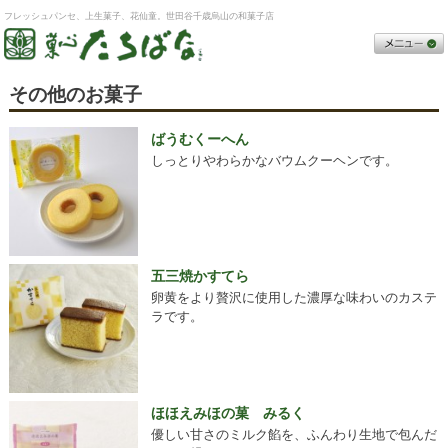
フレッシュパンセ、上生菓子、花仙童。世田谷千歳烏山の和菓子店
その他のお菓子
ばうむくーへん
しっとりやわらかなバウムクーヘンです。
五三焼かすてら
卵黄をより贅沢に使用した濃厚な味わいのカステ
ラです。
ほほえみほの菓 みるく
優しい甘さのミルク餡を、ふんわり生地で包んだ