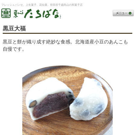
フレッシュパンセ、上生菓子、花仙童。世田谷千歳烏山の和菓子店
黒豆大福
黒豆と餅が織り成す絶妙な食感。北海道産小豆のあんこも
自慢です。